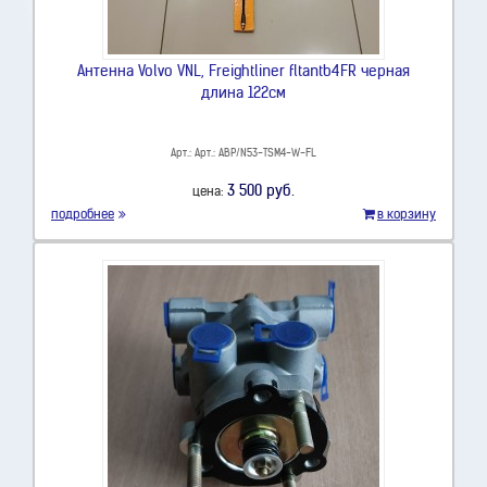
Антенна Volvo VNL, Freightliner fltantb4FR черная
длина 122см
Арт.: Арт.: ABP/N53-TSM4-W-FL
3 500 руб.
цена:
подробнее
в корзину