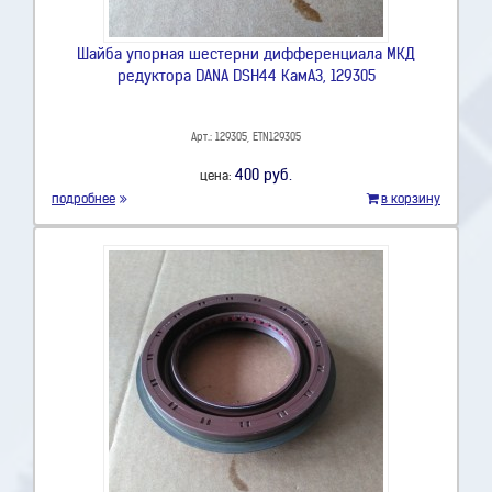
Шайба упорная шестерни дифференциала МКД
редуктора DANA DSH44 КамАЗ, 129305
Арт.: 129305, ETN129305
400 руб.
цена:
подробнее
в корзину