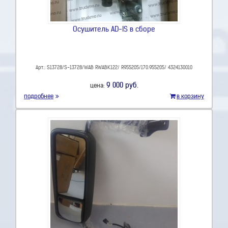
Осушитель AD-IS в сборе
Арт.: S13728/S-13728/WAB RWABK122/ R955205/170.955205/ 4324130010
9 000 руб.
цена:
подробнее
в корзину