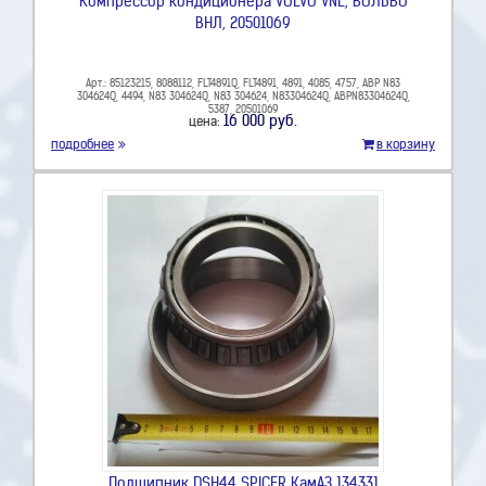
Компрессор кондиционера VOLVO VNL, ВОЛЬВО
ВНЛ, 20501069
Арт.: 85123215, 8088112, FLT4891Q, FLT4891, 4891, 4085, 4757, ABP N83
304624Q, 4494, N83 304624Q, N83 304624, N83304624Q, ABPN83304624Q,
5387, 20501069
16 000 руб.
цена:
подробнее
в корзину
Подшипник DSH44 SPICER КамАЗ 134331