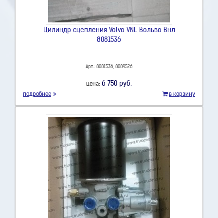
Цилиндр сцепления Volvo VNL Вольво Внл
8081536
Арт.: 8081536, 8089526
6 750 руб.
цена:
подробнее
в корзину