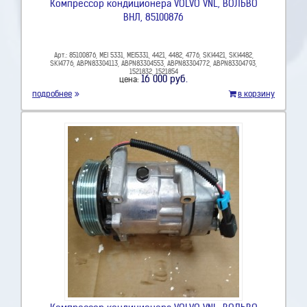
Компрессор кондиционера VOLVO VNL, ВОЛЬВО
ВНЛ, 85100876
Арт.: 85100876, MEI 5331, MEI5331, 4421, 4482, 4776, SKI4421, SKI4482,
SKI4776, ABPN83304113, ABPN83304553, ABPN83304772, ABPN83304793,
1521832, 1521854
16 000 руб.
цена:
подробнее
в корзину