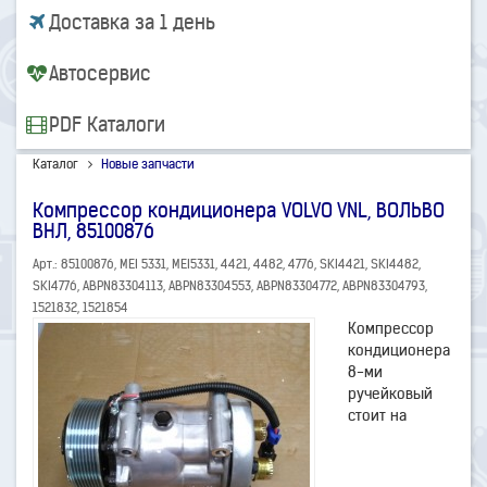
Доставка за 1 день
Автосервис
PDF Каталоги
Каталог
Новые запчасти
Компрессор кондиционера VOLVO VNL, ВОЛЬВО
ВНЛ, 85100876
Арт.: 85100876, MEI 5331, MEI5331, 4421, 4482, 4776, SKI4421, SKI4482,
SKI4776, ABPN83304113, ABPN83304553, ABPN83304772, ABPN83304793,
1521832, 1521854
Компрессор
кондиционера
8-ми
ручейковый
стоит на